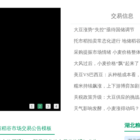
交易信息
大豆涨势“失控”亟待国储调节
托市稻拍卖常态化进行 地储稻
采购提振市场情绪 小麦价格整
大风过后，小麦价格“飘”起来了
美豆VS巴西豆：从种植成本看
糯米持续飙涨，上下游博弈加剧
关税政策升级：大豆供应的挑战
1
2
3
4
天气影响发酵，小麦涨得动吗？
湖北粮
策稻谷市场交易公告模板
台入