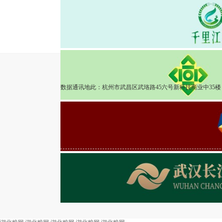
2025-04-08
粮食市场
湖北粮网交易周报51
数据通讯地此：杭州市武昌区武珞路45六号新科技商业中35楼 