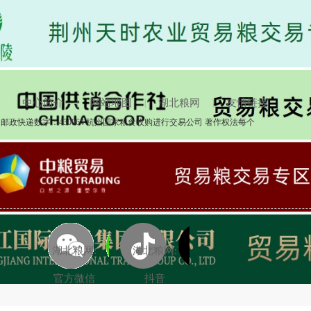
8期
2025-04-03
中心简介
网站地图
湖北粮网
友情链接
|
|
|
邮政快递数字：430064 杭州国家粮食收购进行交易公司 著作权法每个
湖北粮网:
湖北粮网:
官方微信
抖音