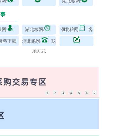
网:
湖北粮网:
办事
网:
湖北粮网:
湖北粮网:
客
户指南
资料下载
湖北粮网:
联
系方式
1
2
3
4
5
6
7