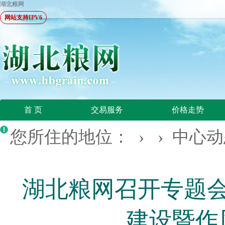
湖北粮网
网站支持IPV6
首 页
交易服务
价格走势
您所住的地位： › ›
中心动
湖北粮网召开专题
建设暨作