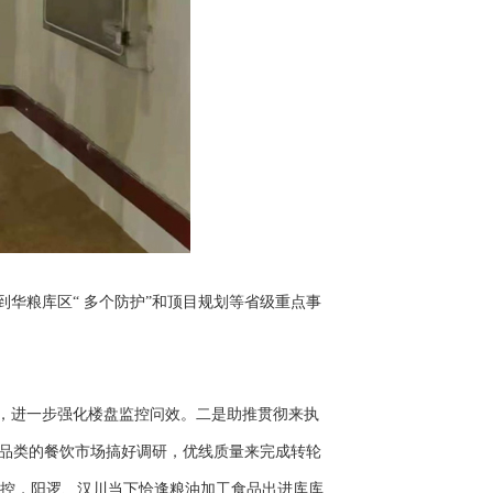
华粮库区“ 多个防护”和顶目规划等省级重点事
，进一步强化楼盘监控问效。二是助推贯彻来执
品类的餐饮市场搞好调研，优线质量来完成转轮
管控，阳逻、汉川当下恰逢粮油加工食品出进库库