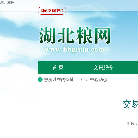
湖北粮网
网站支持IPV6
首 页
交易服务
您所以在的位址： › ›
中心动态
交
|
时段：20