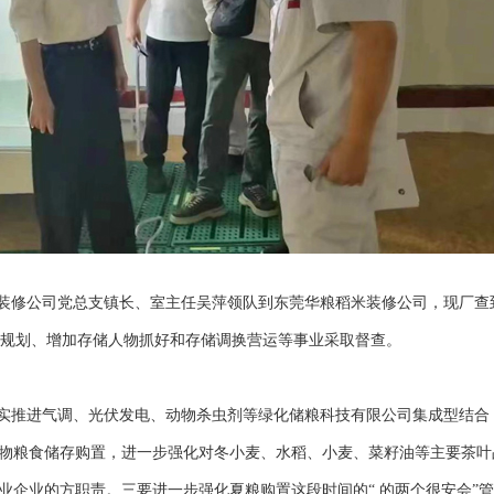
装修公司党总支镇长、室主任吴萍领队到东莞华粮稻米装修公司，现厂查到
顶目规划、增加存储人物抓好和存储调换营运等事业采取督查。
实推进气调、光伏发电、动物杀虫剂等绿化储粮科技有限公司集成型结合
物粮食储存购置，进一步强化对冬小麦、水稻、小麦、菜籽油等主要茶叶
业企业的方职责。三要进一步强化夏粮购置这段时间的“ 的两个很安会”