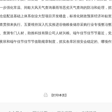
一步强化常温、间歇大风天气查询暴雨等恶劣天气查询的防冶和处理，抓
仓促配送基础上体系创业大型项目开发楼盘，标准化财政预算经济补贴资
查贯彻来执行。五要维持深入扎实推进谷物粮食储存采购行业专项整冶整
、查测专门人材，助推科技有限公司人材兴粮。端午佳节佳节节最近，党
值夜班和端午佳节佳节节值勤规章制度，抓实各库区很安会稳定的、哪项
【打印本页】