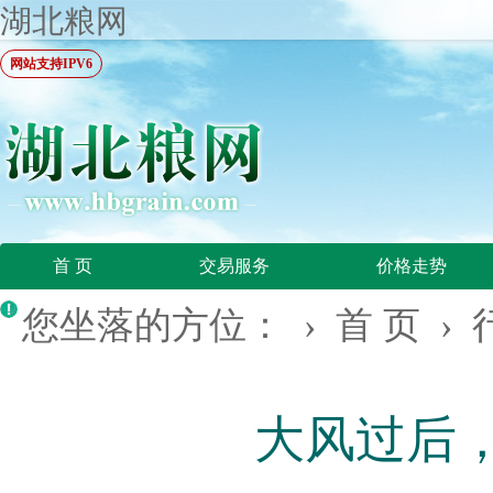
湖北粮网
网站支持IPV6
首 页
交易服务
价格走势
您坐落的方位： ›
首 页
›
大风过后，