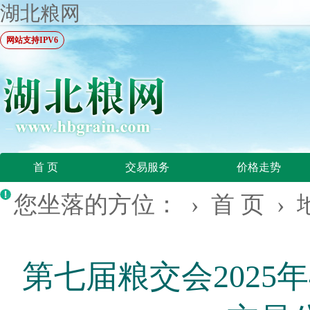
湖北粮网
网站支持IPV6
首 页
交易服务
价格走势
您坐落的方位： ›
首 页
›
第七届粮交会2025