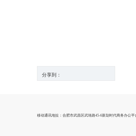
分享到：
移动通讯地扯：合肥市武昌区武珞路45-6新划时代商务办公平台3