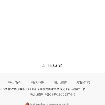
【打印本页】
中心简介
网站地图
湖北粮网
友情链接
|
|
|
5楼 邮政物流数字：430064 东莞发达国家谷物成交平台 转播权一切
湖北粮网:鄂ICP备19003974号
鄂动态ip安备 42010602000560号