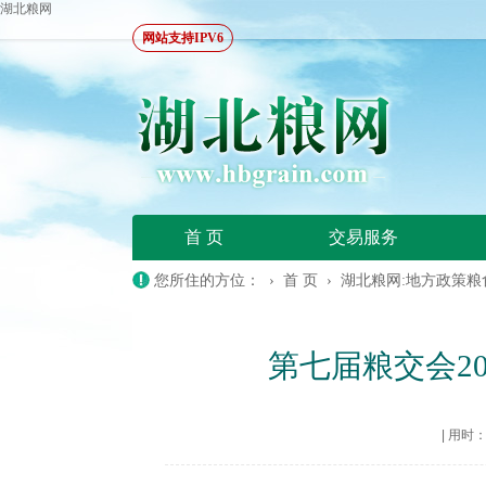
湖北粮网
网站支持IPV6
首 页
交易服务
您所住的方位： ›
首 页
›
湖北粮网:地方政策粮
第七届粮交会20
|
用时：20